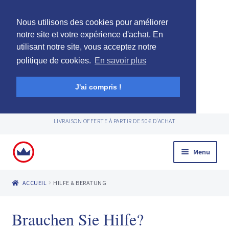
Nous utilisons des cookies pour améliorer
notre site et votre expérience d'achat. En
ir
utilisant notre site, vous acceptez notre
politique de cookies.
En savoir plus
u
ir
nt
u
ir
J'ai compris !
nt
u
ir
nt
LIVRAISON OFFERTE À PARTIR DE 50€ D’ACHAT
u
nt
Aller
Aller
Menu
à
au
la
contenu
ACCUEIL
HILFE & BERATUNG
navigation
Brauchen Sie Hilfe?